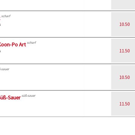
scharf
t
10.50
s
scharf
Koon-Po Art
11.50
s
-sauer
10.50
süß-sauer
Süß-Sauer
11.50