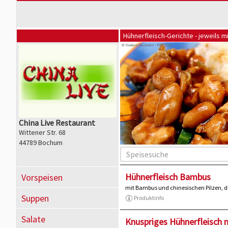
Hühnerfleisch-Gerichte - jeweils mi
China Live Restaurant
Wittener Str. 68
44789 Bochum
Hühnerfleisch Bambus
Vorspeisen
mit Bambus und chinesischen Pilzen, d
Suppen
Produktinfo
Salate
Knuspriges Hühnerfleisch