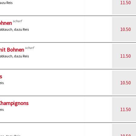
11.50
azu Reis
scharf
ohnen
10.50
oblauch, dazu Reis
scharf
mit Bohnen
11.50
oblauch, dazu Reis
s
10.50
eis
 Champignons
11.50
eis