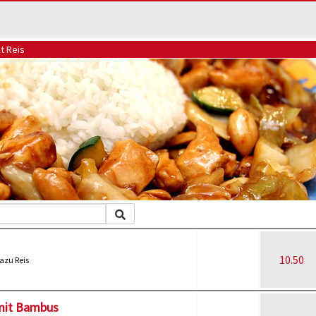
t Reis
10.50
azu Reis
 mit Bambus