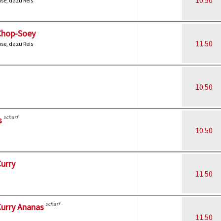
10.50
e, dazu Reis
Chop-Soey
11.50
e, dazu Reis
10.50
scharf
s
10.50
urry
11.50
scharf
Curry Ananas
11.50